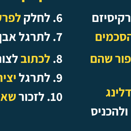
רקיסיזם
6. לחלק
לפרק
הסכמים
7. לתרגל אבן
פור שהם
8.
לכתוב
לצור
9. לתרגל
יצי
לינג
10. לזכור
שאפ
ולהכניס