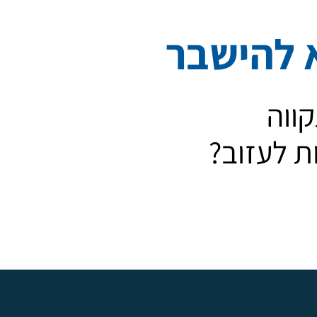
א להישבר
ווה
ות לעזוב?