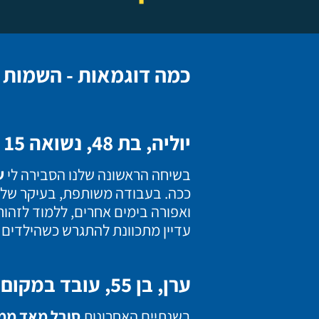
כמה דוגמאות - השמות וה
יוליה, בת 48, נשואה 15 שנים לנמרוד, אמא של יהל ואורי בני 10 ו-6.
בשיחה הראשונה שלנו הסבירה לי
ש
ככה.
בעבודה משותפת, בעיקר של יו
ואפורה בימים אחרים, ללמוד לזהו
עדיין מתכוונת להתגרש כשהילדים י
ערן, בן 55, עובד במקום עבודה ציבורי שנים רבות.
בשנתיים האחרונות
סובל מאד ממנ